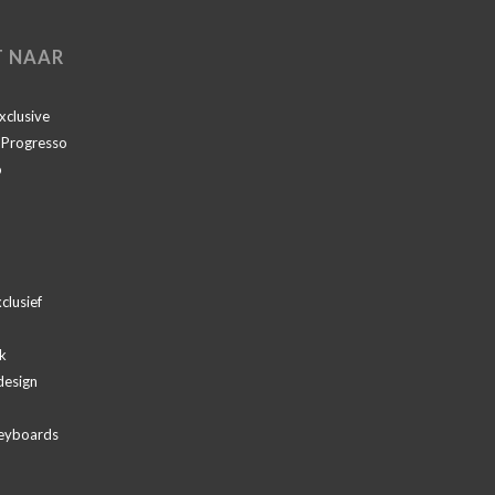
T NAAR
Exclusive
I Progresso
o
clusief
k
design
eyboards