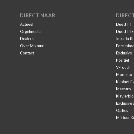
DIRECT NAAR
DIREC
Actueel
Duett III
Orgelmedia
Duett III 
Dealers
Intrada II
Over Mixtuur
Fortissim
Contact
Exclusivo
Positief
V-Touch
Modesto
Kabinet Ex
Maestro
Klavierblo
Exclusive 
Opties
Mixtuur K