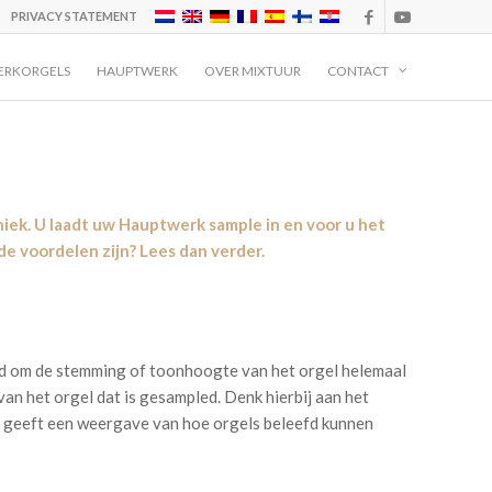
PRIVACY STATEMENT
ERKORGELS
HAUPTWERK
OVER MIXTUUR
CONTACT
niek. U laadt uw Hauptwerk sample in en voor u het
e voordelen zijn? Lees dan verder.
id om de stemming of toonhoogte van het orgel helemaal
van het orgel dat is gesampled. Denk hierbij aan het
en geeft een weergave van hoe orgels beleefd kunnen