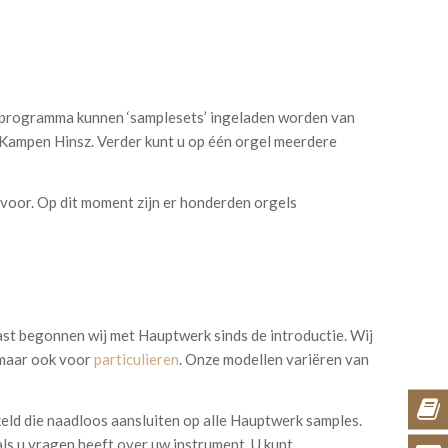
reprogramma kunnen ‘samplesets’ ingeladen worden van
k Kampen Hinsz. Verder kunt u op één orgel meerdere
voor. Op dit moment zijn er honderden orgels
ast begonnen wij met Hauptwerk sinds de introductie. Wij
 maar ook voor
particulieren
. Onze modellen variëren van
eld die naadloos aansluiten op alle Hauptwerk samples.
 als u vragen heeft over uw instrument. U kunt