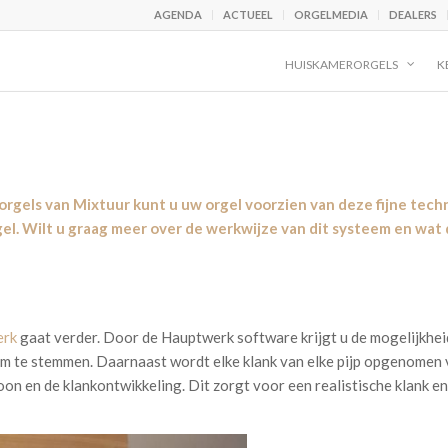
AGENDA
ACTUEEL
ORGELMEDIA
DEALERS
HUISKAMERORGELS
K
 orgels van Mixtuur kunt u uw orgel voorzien van deze fijne tech
l. Wilt u graag meer over de werkwijze van dit systeem en wat d
erk
gaat verder. Door de Hauptwerk software krijgt u de mogelijkhe
p om te stemmen. Daarnaast wordt elke klank van elke pijp opgenomen 
oon en de klankontwikkeling. Dit zorgt voor een realistische klank 