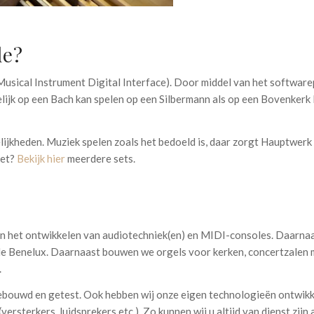
le?
usical Instrument Digital Interface). Door middel van het softwa
kelijk op een Bach kan spelen op een Silbermann als op een Bovenker
jkheden. Muziek spelen zoals het bedoeld is, daar zorgt Hauptwerk 
set?
Bekijk hier
meerdere sets.
 en het ontwikkelen van audiotechniek(en) en MIDI-consoles. Daarna
hele Benelux. Daarnaast bouwen we orgels voor kerken, concertzalen
.
gebouwd en getest. Ook hebben wij onze eigen technologieën ontwikk
rsterkers, luidsprekers etc.). Zo kunnen wij u altijd van dienst zijn