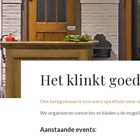
Het klinkt goed
Ons kerkgebouw is een ware speeltuin voor o
We organiseren concerten en bieden u de mogelij
Aanstaande events: