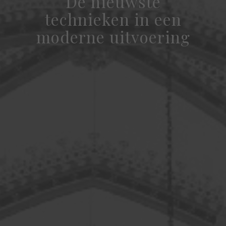
De nieuwste
technieken in een
moderne uitvoering