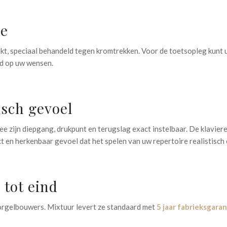
ze
, speciaal behandeld tegen kromtrekken. Voor de toetsopleg kunt u 
md op uw wensen.
sch gevoel
e zijn diepgang, drukpunt en terugslag exact instelbaar. De klavie
t en herkenbaar gevoel dat het spelen van uw repertoire realistisc
 tot eind
rgelbouwers. Mixtuur levert ze standaard met
5 jaar fabrieksgaran