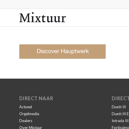
DIRECT NAAR
DIREC
Actueel
Duett III
Orgelmedia
Duett III 
Dealers
Intrada II
Over Mixtuur
Fortissim