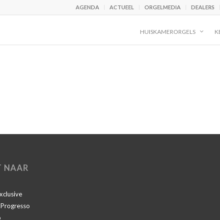
AGENDA
ACTUEEL
ORGELMEDIA
DEALERS
HUISKAMERORGELS
K
T NAAR
Exclusive
I Progresso
o