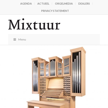
AGENDA
ACTUEEL
ORGELMEDIA
DEALERS
PRIVACY STATEMENT
Menu