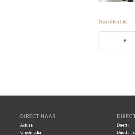
Deel dit stuk
DIRECT NAAR
DIREC
Actueel
Duett III
Orgelmedia
Duett III 