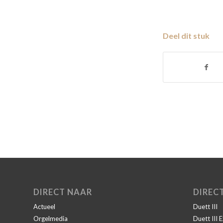
Deel dit stuk
DIRECT NAAR
DIREC
Actueel
Duett III
Orgelmedia
Duett III 