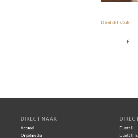
Deel dit stuk
DIRECT NAAR
DIREC
Actueel
Duett III
Orgelmedia
Duett III 