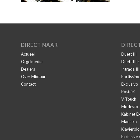
DIRECT NAAR
DIREC
Actueel
Duett III
Orgelmedia
Duett III 
Dealers
Intrada II
Over Mixtuur
Fortissim
Contact
Exclusivo
Positief
V-Touch
Modesto
Kabinet Ex
Maestro
Klavierblo
Exclusive 