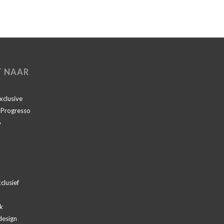
T NAAR
Exclusive
I Progresso
o
clusief
k
design