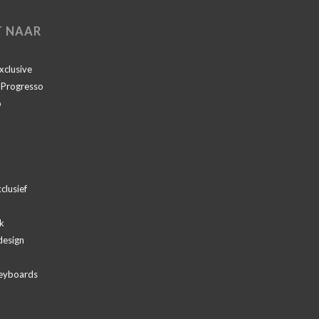
T NAAR
Exclusive
I Progresso
o
clusief
k
design
eyboards