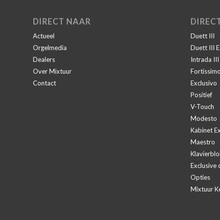
DIRECT NAAR
DIREC
Actueel
Duett III
Orgelmedia
Duett III 
Dealers
Intrada II
Over Mixtuur
Fortissim
Contact
Exclusivo
Positief
V-Touch
Modesto
Kabinet Ex
Maestro
Klavierblo
Exclusive 
Opties
Mixtuur K