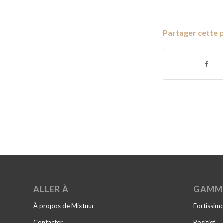
Partager cette 
ALLER À
GAMM
À propos de Mixtuur
Fortissim
Contacter
Positief