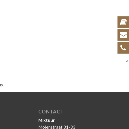
s.
CONTACT
Mixtuur
Molenstraat 31-33