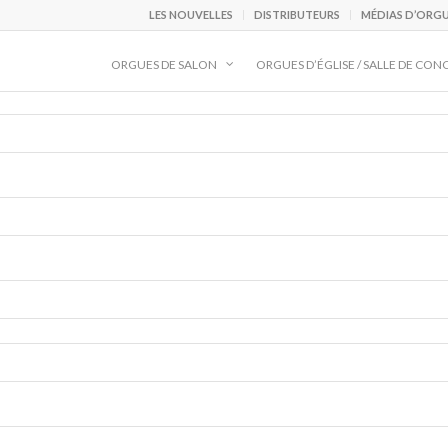
LES NOUVELLES
DISTRIBUTEURS
MÉDIAS D’ORG
ORGUES DE SALON
ORGUES D’ÉGLISE / SALLE DE CON