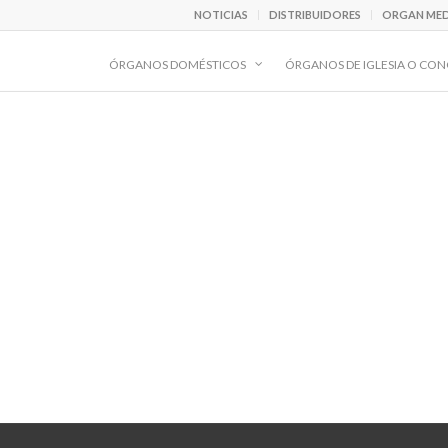
NOTICIAS
DISTRIBUIDORES
ORGAN MED
ÓRGANOS DOMÉSTICOS
ÓRGANOS DE IGLESIA O CON