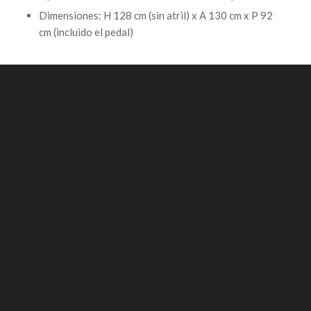
Dimensiones: H 128 cm (sin atril) x A 130 cm x P 92
cm (incluido el pedal)