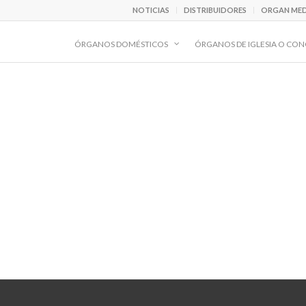
NOTICIAS
DISTRIBUIDORES
ORGAN MED
ÓRGANOS DOMÉSTICOS
ÓRGANOS DE IGLESIA O CON