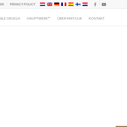
TER
PRIVACY POLICY
ÄLE ORGELN
HAUPTWERK™
ÜBER MIXTUUR
KONTAKT