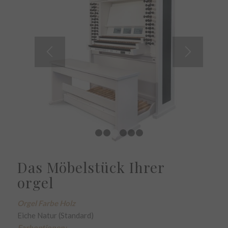
1
2
3
4
5
6
Das Möbelstück Ihrer
orgel
Orgel Farbe Holz
Eiche Natur (Standard)
Farboptionen: