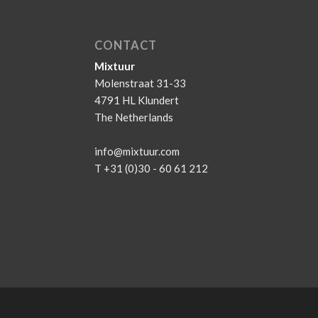
CONTACT
Mixtuur
Molenstraat 31-33
4791 HL Klundert
The Netherlands
info@mixtuur.com
T +31 (0)30 - 60 61 212