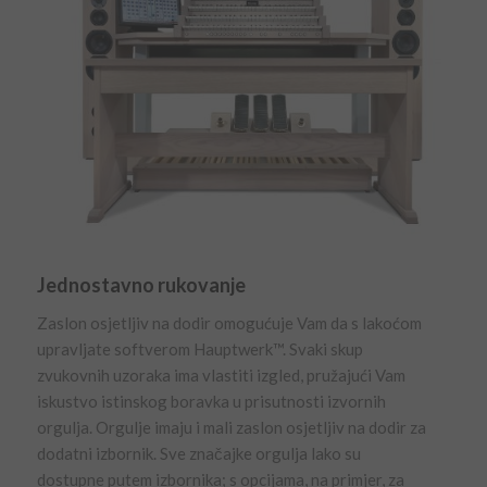
Jednostavno rukovanje
Zaslon osjetljiv na dodir omogućuje Vam da s lakoćom
upravljate softverom Hauptwerk™. Svaki skup
zvukovnih uzoraka ima vlastiti izgled, pružajući Vam
iskustvo istinskog boravka u prisutnosti izvornih
orgulja. Orgulje imaju i mali zaslon osjetljiv na dodir za
dodatni izbornik. Sve značajke orgulja lako su
dostupne putem izbornika; s opcijama, na primjer, za