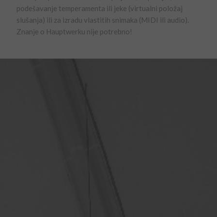
podešavanje temperamenta ili jeke (virtualni položaj
slušanja) ili za izradu vlastitih snimaka (MIDI ili audio).
Znanje o Hauptwerku nije potrebno!