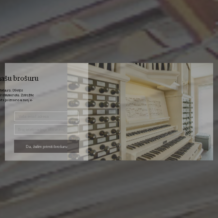
Primite našu brošuru
Najljepše orgulje Mixtuura. Otkrijte
mogućnosti naših instrumenata. Zatražite
našu brošuru i primite je izravno u svoj e-
mail sandučić.
Da, želim primiti brošuru