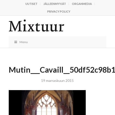
UUTISET
JÄLLEENMYYJÄT
ORGANMEDIA
PRIVACY POLICY
Menu
Mutin___Cavaill__50df52c98b
19 marraskuun 2015