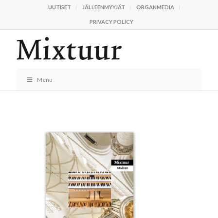
UUTISET
JÄLLEENMYYJÄT
ORGANMEDIA
PRIVACY POLICY
Menu