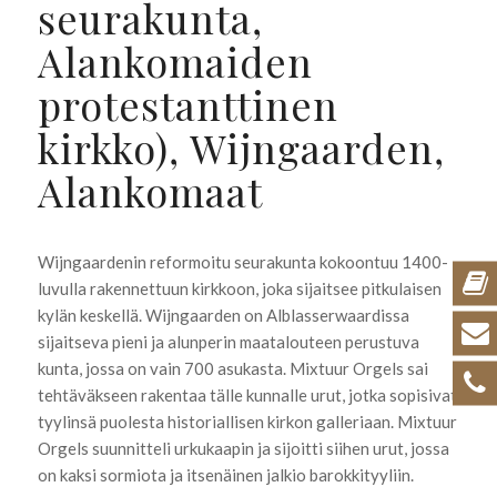
seurakunta,
Alankomaiden
protestanttinen
kirkko), Wijngaarden,
Alankomaat
Wijngaardenin reformoitu seurakunta kokoontuu 1400-
luvulla rakennettuun kirkkoon, joka sijaitsee pitkulaisen
kylän keskellä. Wijngaarden on Alblasserwaardissa
sijaitseva pieni ja alunperin maatalouteen perustuva
kunta, jossa on vain 700 asukasta. Mixtuur Orgels sai
tehtäväkseen rakentaa tälle kunnalle urut, jotka sopisivat
tyylinsä puolesta historiallisen kirkon galleriaan. Mixtuur
Orgels suunnitteli urkukaapin ja sijoitti siihen urut, jossa
on kaksi sormiota ja itsenäinen jalkio barokkityyliin.